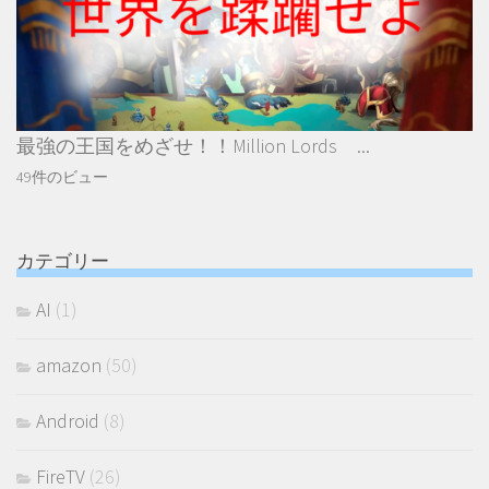
最強の王国をめざせ！！Million Lords ...
49件のビュー
カテゴリー
AI
(1)
amazon
(50)
Android
(8)
FireTV
(26)