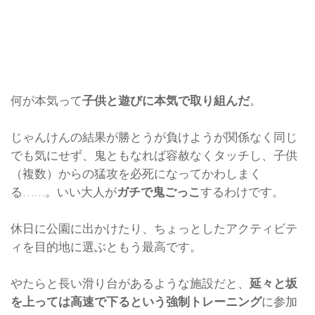
何が本気って
子供と遊びに本気で取り組んだ
。
じゃんけんの結果が勝とうが負けようが関係なく同じ
でも気にせず、鬼ともなれば容赦なくタッチし、子供
（複数）からの猛攻を必死になってかわしまく
る……。いい大人が
ガチで鬼ごっこ
するわけです。
休日に公園に出かけたり、ちょっとしたアクティビテ
ィを目的地に選ぶともう最高です。
やたらと長い滑り台があるような施設だと、
延々と坂
を上っては高速で下るという強制トレーニング
に参加