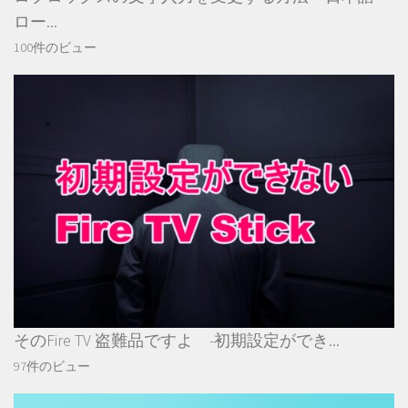
ロー...
100件のビュー
そのFire TV 盗難品ですよ -初期設定ができ...
97件のビュー