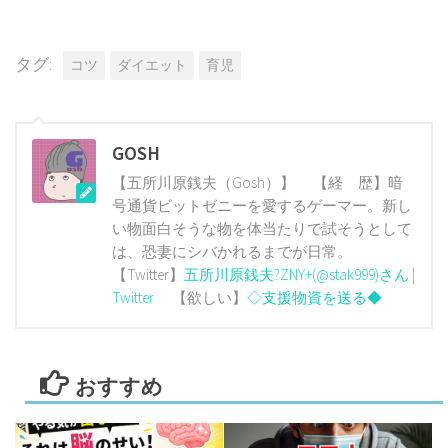
タグ:
コツ
ダイエット
育児
GOSH
【五所川原銭夫（Gosh）】 【経 歴】暗
号通貨ビットゼニーを愛するゲーマー。新し
い物面白そうな物を体当たりで試そうとして
は、恐妻にシバかれるまでが日常。
【Twitter】
五所川原銭夫?ZNY+(@stak999)さん |
Twitter
【欲しい】
◇支援物資を送る◆
おすすめ