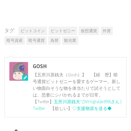
有
タグ:
ビットコイン
ビットゼニー
仮想通貨
外貨
暗号資産
暗号通貨
為替
観光業
GOSH
【五所川原銭夫（Gosh）】 【経 歴】暗
号通貨ビットゼニーを愛するゲーマー。新し
い物面白そうな物を体当たりで試そうとして
は、恐妻にシバかれるまでが日常。
【Twitter】
五所川原銭夫?ZNY+(@stak999)さん |
Twitter
【欲しい】
◇支援物資を送る◆