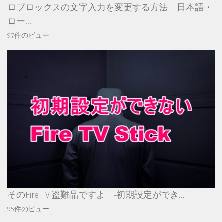
ロブロックスの文字入力を変更する方法 日本語・
ロー...
97件のビュー
そのFire TV 盗難品ですよ -初期設定ができ...
95件のビュー