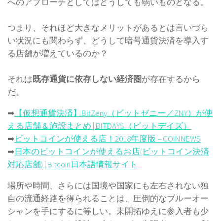
へのアプローチとしてはどうしても弱いものとなる。
つまり、それほど大きなメリットがあるとは言いづら
い状況にも関わらず、どうして暗号通貨決済を導入す
る店舗が増えているのか？
それは
既存通貨に依存しない経済圏
が存在するから
だ。
➡
【仮想通貨決済】BitZeny（ビットゼニー／ZNY）が使
える店舗＆施設まとめ | BITDAYS（ビットデイズ）
➡
ビットコインが使える店！2018年度版 – COINNEWS
➡
日本のビットコインが使えるお店(ビットコイン決済
対応店舗) | Bitcoin日本語情報サイト
場所や時間、さらには国境や国家にも左右されない独
自の流通経路を得られることは、圧倒的なブルーオー
シャンを手にするに等しい。未開拓ゆえに参入者も少