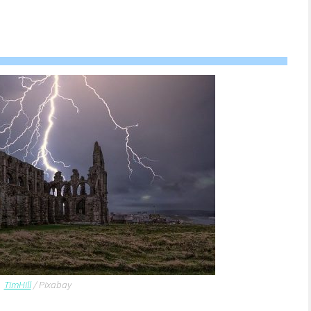
TimHill
/ Pixabay