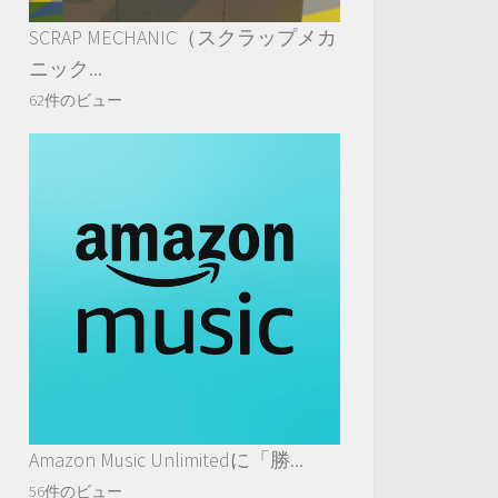
SCRAP MECHANIC（スクラップメカ
ニック...
62件のビュー
Amazon Music Unlimitedに「勝...
56件のビュー