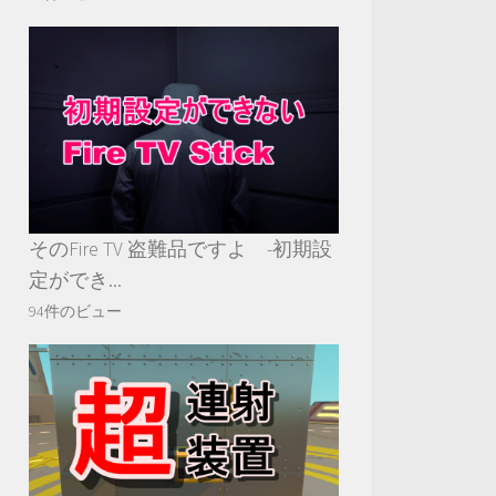
そのFire TV 盗難品ですよ -初期設
定ができ...
94件のビュー