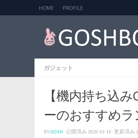
HOME
PROFILE
コンテンツへスキップ
ガジェット
【機内持ち込み
ーのおすすめラ
BY
GOSH
· 公開済み
2020-03-16
· 更新済み