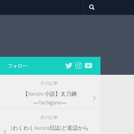
フォロー:
次の記事
【Kenshi 小説】太刀鋼
―Tachigane―
前の記事
[わくわくKenshi日誌]ど底辺から