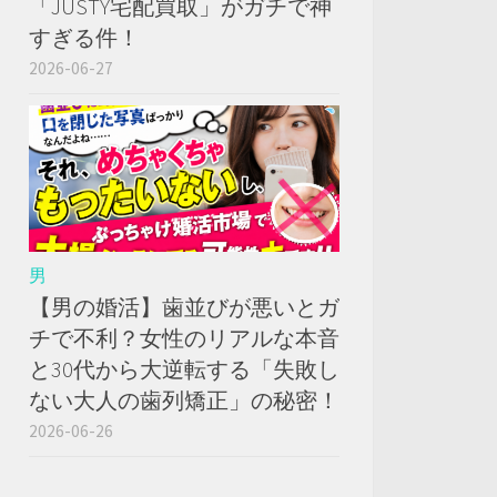
「JUSTY宅配買取」がガチで神
すぎる件！
2026-06-27
男
【男の婚活】歯並びが悪いとガ
チで不利？女性のリアルな本音
と30代から大逆転する「失敗し
ない大人の歯列矯正」の秘密！
2026-06-26