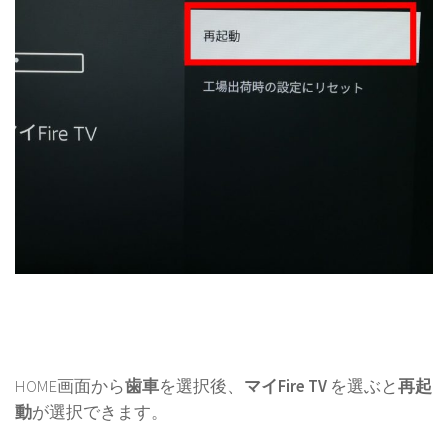
HOME画面から
歯車
を選択後、
マイFire TV
を選ぶと
再起
動
が選択できます。