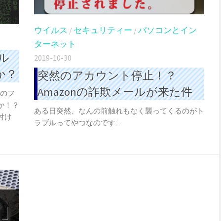
ウイルス
/
セキュリティー
/
パソコンとイン
ターネット
ル
2019-10-30
か？
突然のアカウント停止！？
Amazonの詐欺メールが来た件
でのフ
か！？
ある日突然、なんの前触れもなく襲ってくるのがト
付け
ラブルってやつなのです...