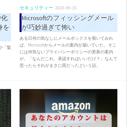
セキュリティー
2020-09-15
妙化
Microsoftのフィッシングメール
身を
が巧妙過ぎて怖い
ある日何の気なしにメールボックスを覗いてみれ
ば、Microsoftからメールの案内が届いていた。そこ
や「緊
には何気ないプライバシーポリシーの更新の案内
が。「なんだこれ、承認すればいいだけ？」なんて
思ったらそれがまさに罠だったどいう話。