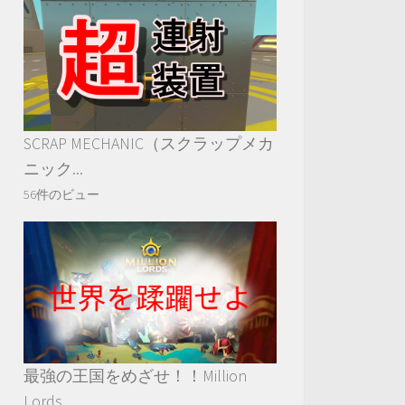
SCRAP MECHANIC（スクラップメカ
ニック...
56件のビュー
最強の王国をめざせ！！Million
Lords ...