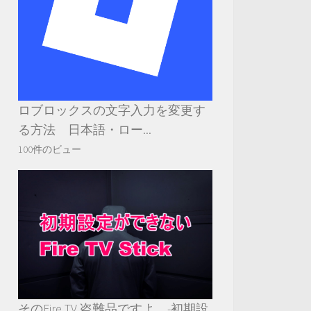
ロブロックスの文字入力を変更す
る方法 日本語・ロー...
100件のビュー
そのFire TV 盗難品ですよ -初期設