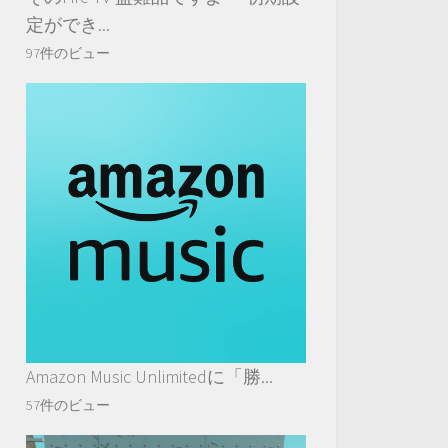
定ができ...
97件のビュー
Amazon Music Unlimitedに「勝...
57件のビュー