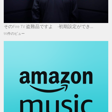
そのFire TV 盗難品ですよ -初期設定ができ...
95件のビュー