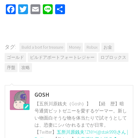
Facebook
Twitter
Email
Line
共
有
タグ:
Build a bort for treasure
Money
Robux
お金
ゴールド
ビルドアボートフォートレジャー
ロブロックス
序盤
攻略
GOSH
【五所川原銭夫（Gosh）】 【経 歴】暗
号通貨ビットゼニーを愛するゲーマー。新し
い物面白そうな物を体当たりで試そうとして
は、恐妻にシバかれるまでが日常。
【Twitter】
五所川原銭夫?ZNY+(@stak999)さん |