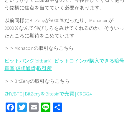
というかすでに隆盛中なので、今後伸びてくるであろ
う銘柄に焦点を当てていく必要があります。
以前同様にBitZenyが5000％だったり、Monacoinが
3000％なんて伸びしろをみせてくれるのか、そういっ
たところに期待をこめています
＞＞Monacoinの取引ならこちら
ビットバンク(bitbank) | ビットコインが購入できる暗号
資産(仮想通貨)取引所
＞＞BitZenyの取引ならこちら
ZNY/BTC | BitZenyをBitcoinで売買 | CREX24
Facebook
Twitter
Email
Line
共
有