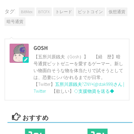
タグ:
BitMex
BTCFX
トレード
ビットコイン
仮想通貨
暗号通貨
GOSH
【五所川原銭夫（Gosh）】 【経 歴】暗
号通貨ビットゼニーを愛するゲーマー。新し
い物面白そうな物を体当たりで試そうとして
は、恐妻にシバかれるまでが日常。
【Twitter】
五所川原銭夫?ZNY+(@stak999)さん |
Twitter
【欲しい】
◇支援物資を送る◆
おすすめ