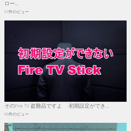
ロー...
97件のビュー
そのFire TV 盗難品ですよ -初期設定ができ...
95件のビュー