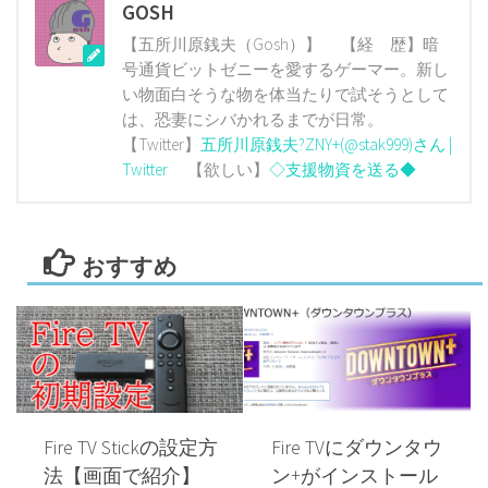
GOSH
【五所川原銭夫（Gosh）】 【経 歴】暗
号通貨ビットゼニーを愛するゲーマー。新し
い物面白そうな物を体当たりで試そうとして
は、恐妻にシバかれるまでが日常。
【Twitter】
五所川原銭夫?ZNY+(@stak999)さん |
Twitter
【欲しい】
◇支援物資を送る◆
おすすめ
Fire TV Stickの設定方
Fire TVにダウンタウ
法【画面で紹介】
ン+がインストール