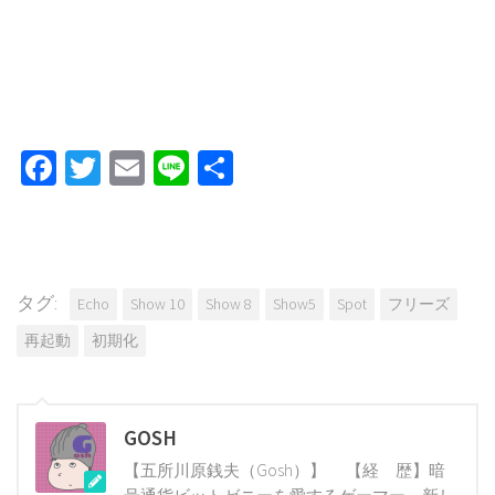
Facebook
Twitter
Email
Line
共
有
タグ:
Echo
Show 10
Show 8
Show5
Spot
フリーズ
再起動
初期化
GOSH
【五所川原銭夫（Gosh）】 【経 歴】暗