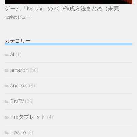
ゲーム「Kenshi」のMOD作成方法まとめ（未完
42件のビュー
カテゴリー
AI
(1)
amazon
(50)
Android
(8)
FireTV
(26)
Fireタブレット
(4)
HowTo
(6)