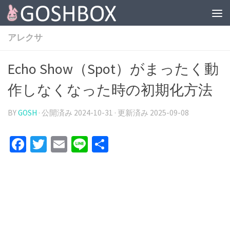
コンテンツへスキップ
アレクサ
Echo Show（Spot）がまったく動
作しなくなった時の初期化方法
BY
GOSH
· 公開済み
2024-10-31
· 更新済み
2025-09-08
Facebook
Twitter
Email
Line
共
有