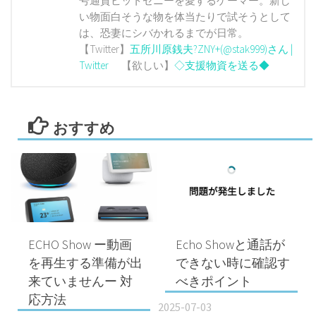
号通貨ビットゼニーを愛するゲーマー。新し
い物面白そうな物を体当たりで試そうとして
は、恐妻にシバかれるまでが日常。
【Twitter】
五所川原銭夫?ZNY+(@stak999)さん |
Twitter
【欲しい】
◇支援物資を送る◆
おすすめ
ECHO Show ー動画
Echo Showと通話が
を再生する準備が出
できない時に確認す
来ていませんー 対
べきポイント
応方法
2025-07-03