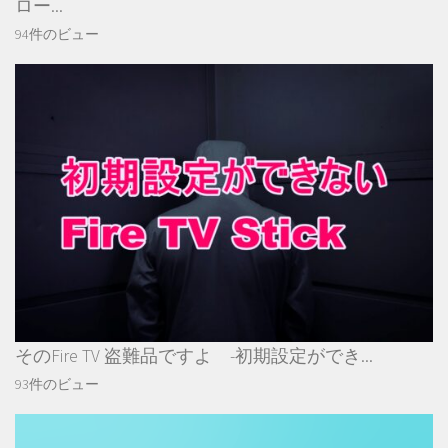
ロー...
94件のビュー
そのFire TV 盗難品ですよ -初期設定ができ...
93件のビュー