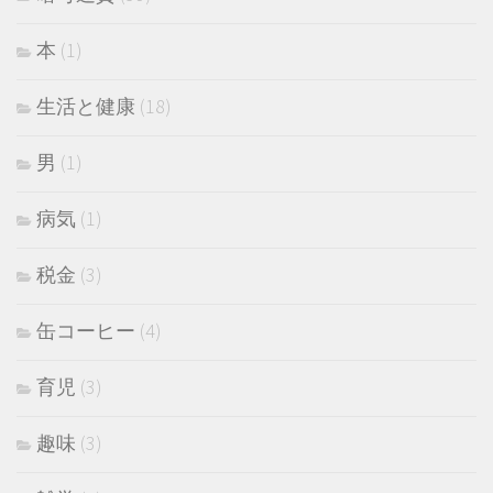
本
(1)
生活と健康
(18)
男
(1)
病気
(1)
税金
(3)
缶コーヒー
(4)
育児
(3)
趣味
(3)