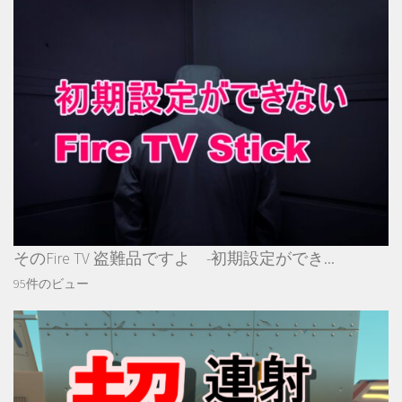
そのFire TV 盗難品ですよ -初期設定ができ...
95件のビュー