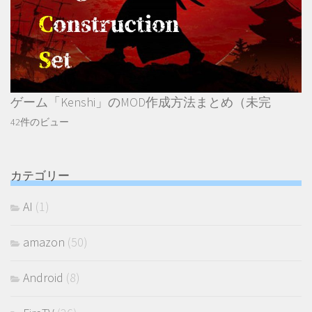
ゲーム「Kenshi」のMOD作成方法まとめ（未完
42件のビュー
カテゴリー
AI
(1)
amazon
(50)
Android
(8)