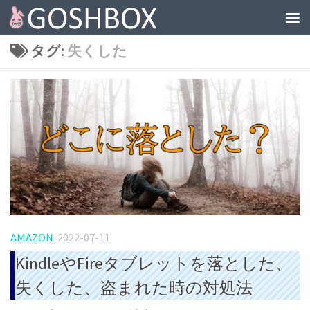
コンテンツへスキップ
タグ:
失くした
AMAZON
2022-07-11
KindleやFireタブレットを落とした、
失くした、盗まれた時の対処法